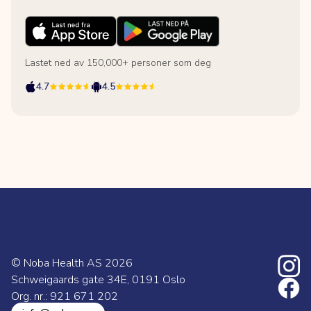
Lastet ned av 150,000+ personer som deg
4.7
4.5
© Noba Health AS
2026
Schweigaards gate 34E, 0191 Oslo
Org. nr.: 921 671 202