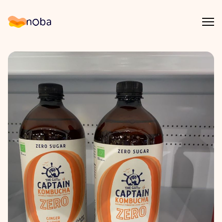
Åpn
Noba