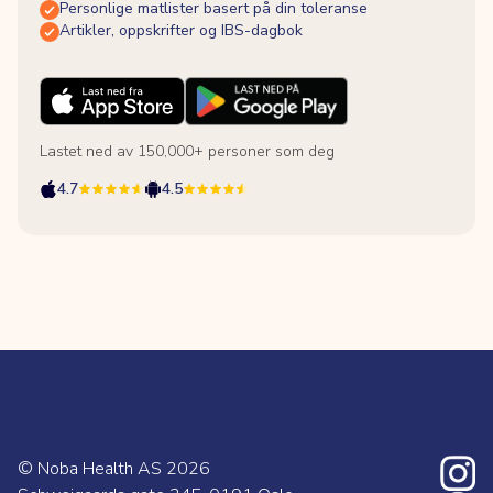
Personlige matlister basert på din toleranse
Artikler, oppskrifter og IBS-dagbok
Lastet ned av 150,000+ personer som deg
4.7
4.5
© Noba Health AS
2026