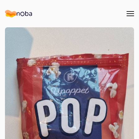
Åpn
Noba