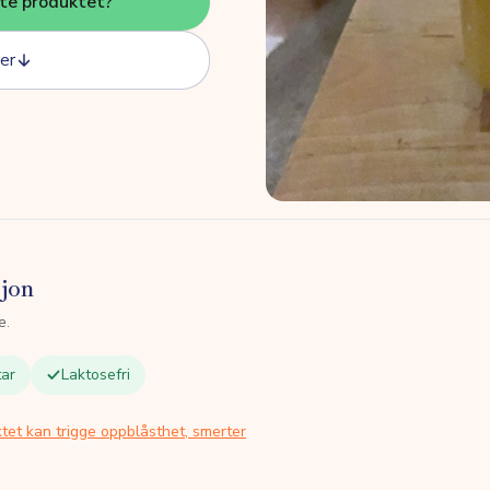
tte produktet?
er
sjon
e.
ar
Laktosefri
tet kan trigge oppblåsthet, smerter