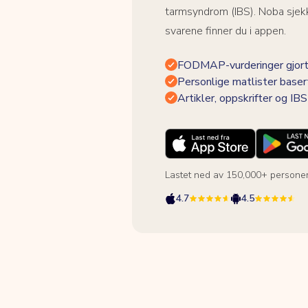
tarmsyndrom (IBS). Noba sjekk
svarene finner du i appen.
FODMAP-vurderinger gjort
Personlige matlister baser
Artikler, oppskrifter og I
Lastet ned av 150,000+ persone
4.7
4.5