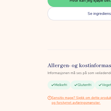
Hvor kan jeg kjøpe de
Se ingrediens
Allergen- og kostinforma
Informasjonen må ses på som veiledend
Melkefri
Glutenfri
Veget
Sensitiv mage? Sjekk om dette produk
og forstyrret avføringsmønster.