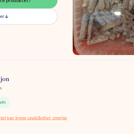
tte produktet?
er
sjon
e.
efri
tet kan trigge oppblåsthet, smerter