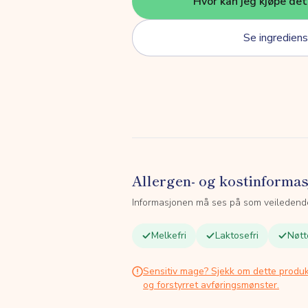
Hvor kan jeg kjøpe de
Se ingrediens
Allergen- og kostinforma
Informasjonen må ses på som veiledend
Melkefri
Laktosefri
Nøtt
Sensitiv mage? Sjekk om dette produk
og forstyrret avføringsmønster.