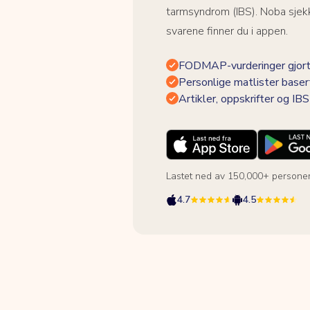
tarmsyndrom (IBS). Noba sjekk
svarene finner du i appen.
FODMAP-vurderinger gjort
Personlige matlister baser
Artikler, oppskrifter og I
Lastet ned av 150,000+ persone
4.7
4.5