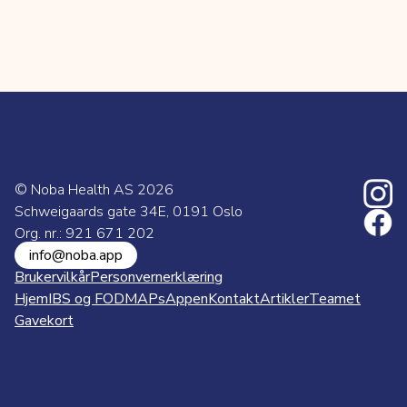
© Noba Health AS
2026
Schweigaards gate 34E, 0191 Oslo
Org. nr.: 921 671 202
info@noba.app
Brukervilkår
Personvernerklæring
Hjem
IBS og FODMAPs
Appen
Kontakt
Artikler
Teamet
Gavekort