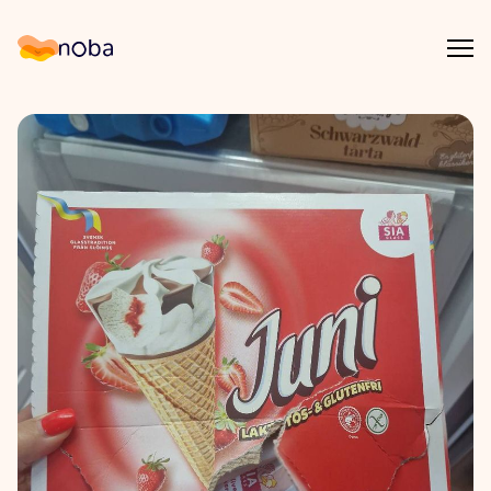
Åpn
Noba