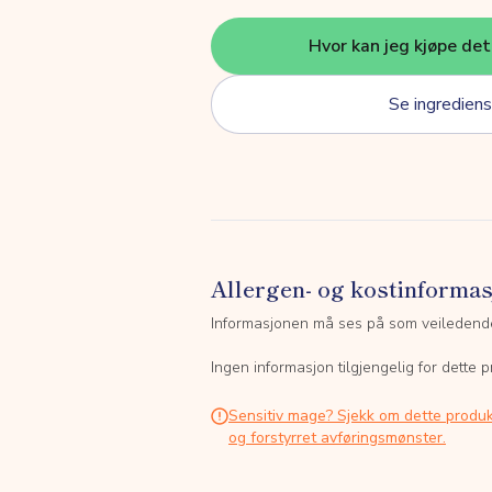
Hvor kan jeg kjøpe de
Se ingrediens
Allergen- og kostinforma
Informasjonen må ses på som veiledend
Ingen informasjon tilgjengelig for dette p
Sensitiv mage? Sjekk om dette produk
og forstyrret avføringsmønster.