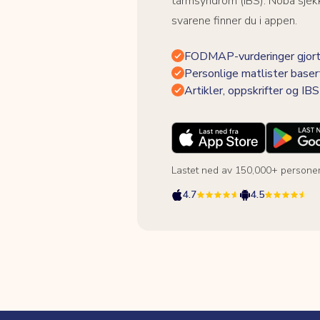
tarmsyndrom (IBS). Noba sjekk
svarene finner du i appen.
FODMAP-vurderinger gjort
Personlige matlister baser
Artikler, oppskrifter og I
Lastet ned av 150,000+ persone
4.7
4.5