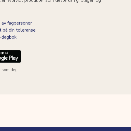
er hvorvidt produkter som dette kan gi plager, og
 av fagpersoner
t på din toleranse
BS-dagbok
r som deg