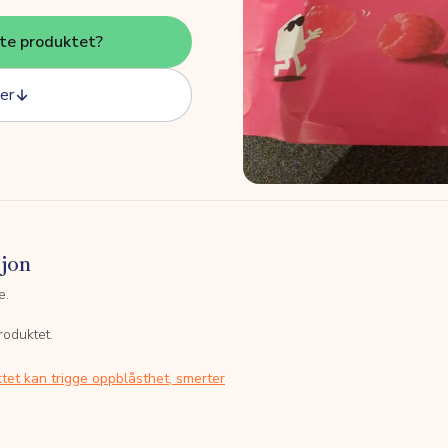
tte produktet?
er
sjon
e.
roduktet.
tet kan trigge oppblåsthet, smerter