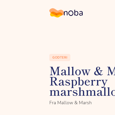
Noba
GODTERI
Mallow & 
Raspberry
marshmall
Fra Mallow & Marsh