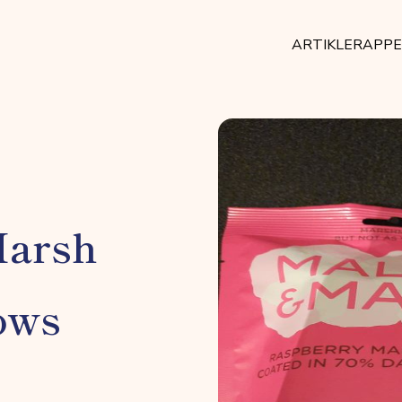
ARTIKLER
APP
Marsh
ows