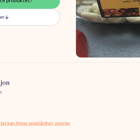
tte produktet?
er
sjon
e.
tet kan trigge oppblåsthet, smerter