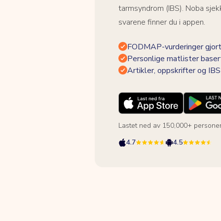
tarmsyndrom (IBS). Noba sjekk
svarene finner du i appen.
FODMAP-vurderinger gjort
Personlige matlister baser
Artikler, oppskrifter og I
Lastet ned av 150,000+ persone
4.7
4.5