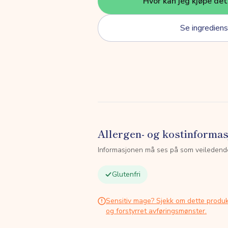
Hvor kan jeg kjøpe de
Se ingrediens
Allergen- og kostinforma
Informasjonen må ses på som veiledend
Glutenfri
Sensitiv mage? Sjekk om dette produk
og forstyrret avføringsmønster.