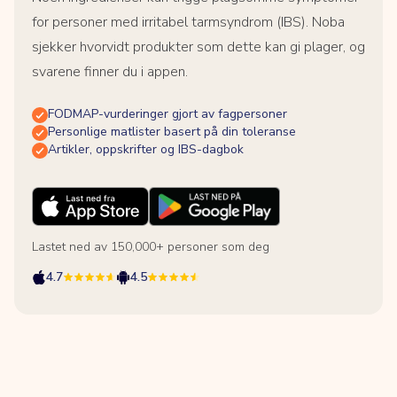
for personer med irritabel tarmsyndrom (IBS). Noba
sjekker hvorvidt produkter som dette kan gi plager, og
svarene finner du i appen.
FODMAP-vurderinger gjort av fagpersoner
Personlige matlister basert på din toleranse
Artikler, oppskrifter og IBS-dagbok
Lastet ned av 150,000+ personer som deg
4.7
4.5