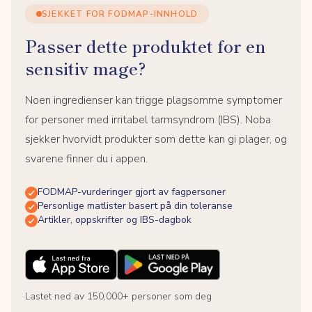
SJEKKET FOR FODMAP-INNHOLD
Passer dette produktet for en
sensitiv mage?
Noen ingredienser kan trigge plagsomme symptomer
for personer med irritabel tarmsyndrom (IBS). Noba
sjekker hvorvidt produkter som dette kan gi plager, og
svarene finner du i appen.
FODMAP-vurderinger gjort av fagpersoner
Personlige matlister basert på din toleranse
Artikler, oppskrifter og IBS-dagbok
Lastet ned av 150,000+ personer som deg