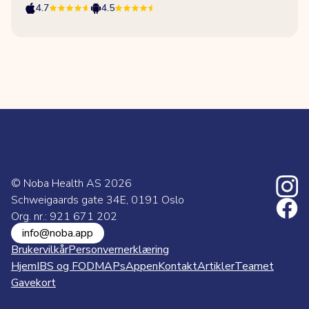
4.7
4.5
© Noba Health AS
2026
Schweigaards gate 34E, 0191 Oslo
Org. nr.: 921 671 202
info@noba.app
Brukervilkår
Personvernerklæring
Hjem
IBS og FODMAPs
Appen
Kontakt
Artikler
Teamet
Gavekort