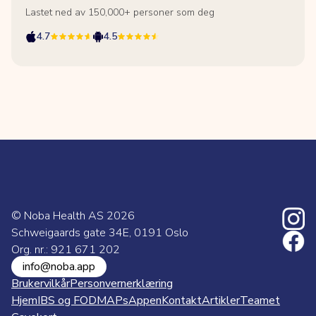
Lastet ned av 150,000+ personer som deg
4.7
4.5
© Noba Health AS
2026
Schweigaards gate 34E, 0191 Oslo
Org. nr.: 921 671 202
info@noba.app
Brukervilkår
Personvernerklæring
Hjem
IBS og FODMAPs
Appen
Kontakt
Artikler
Teamet