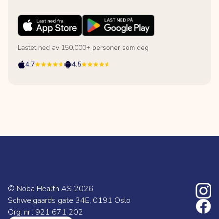
Lastet ned av 150,000+ personer som deg
4.7
4.5
© Noba Health AS
2026
Schweigaards gate 34E, 0191 Oslo
Org. nr.: 921 671 202