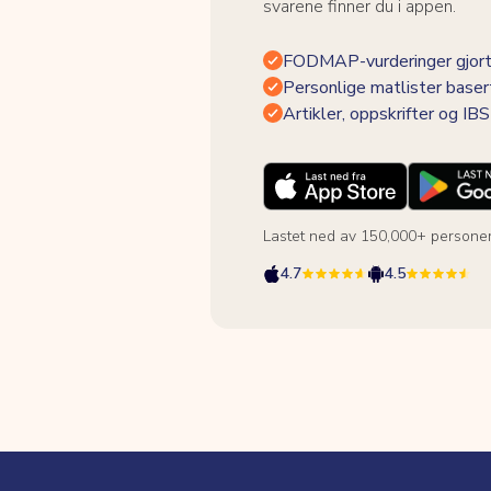
svarene finner du i appen.
FODMAP-vurderinger gjort
Personlige matlister baser
Artikler, oppskrifter og I
Lastet ned av 150,000+ persone
4.7
4.5