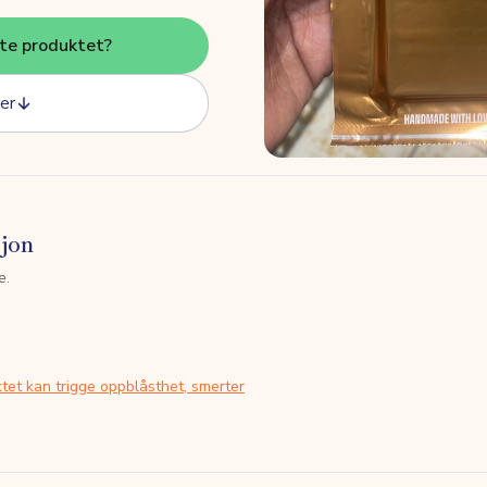
tte produktet?
er
sjon
e.
tet kan trigge oppblåsthet, smerter