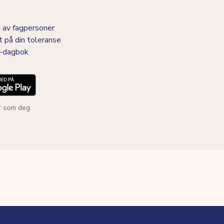
 av fagpersoner
t på din toleranse
BS-dagbok
r som deg