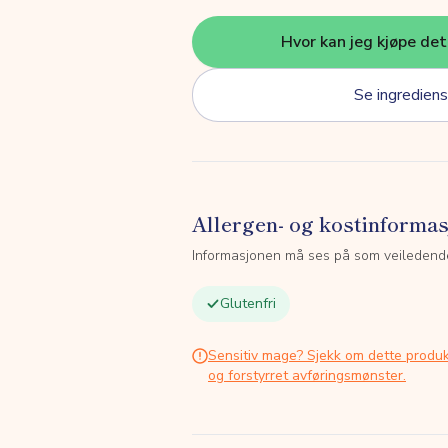
Hvor kan jeg kjøpe de
Se ingrediens
Allergen- og kostinforma
Informasjonen må ses på som veiledend
Glutenfri
Sensitiv mage? Sjekk om dette produk
og forstyrret avføringsmønster.