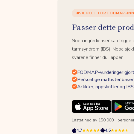
SJEKKET FOR FODMAP-IN
Passer dette prod
Noen ingredienser kan trigge
tarmsyndrom (IBS). Noba sjekk
svarene finner du i appen.
FODMAP-vurderinger gjort
Personlige matlister baser
Artikler, oppskrifter og I
Lastet ned av 150,000+ persone
4.7
4.5