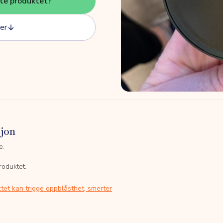
tte produktet?
er
sjon
e.
roduktet.
tet kan trigge oppblåsthet, smerter