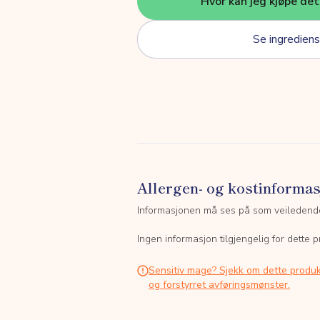
Hvor kan jeg kjøpe de
Se ingrediens
Allergen- og kostinforma
Informasjonen må ses på som veiledend
Ingen informasjon tilgjengelig for dette p
Sensitiv mage? Sjekk om dette produk
og forstyrret avføringsmønster.