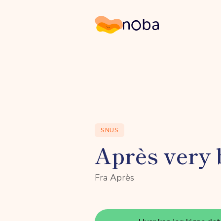
Noba
SNUS
Après very 
Fra Après