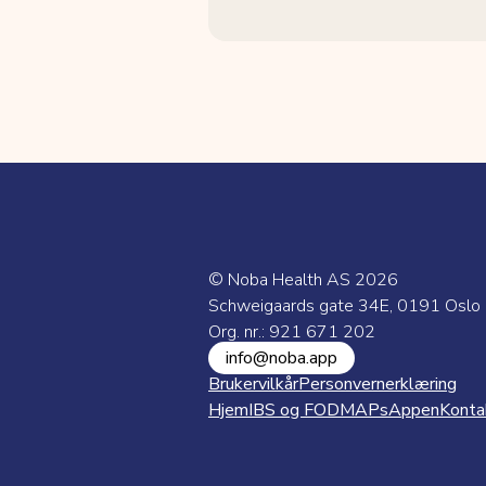
© Noba Health AS
2026
Schweigaards gate 34E, 0191 Oslo
Org. nr.: 921 671 202
info@noba.app
Brukervilkår
Personvernerklæring
Hjem
IBS og FODMAPs
Appen
Konta