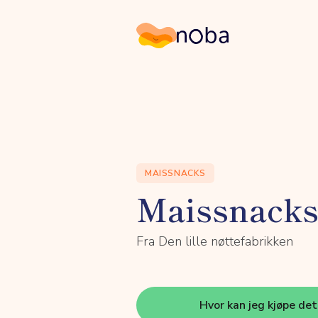
Noba
MAISSNACKS
Maissnacks
Fra Den lille nøttefabrikken
Hvor kan jeg kjøpe de