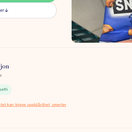
er
sjon
e.
sefri
tet kan trigge oppblåsthet, smerter