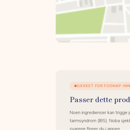
SJEKKET FOR FODMAP-IN
Passer dette prod
Noen ingredienser kan trigge
tarmsyndrom (IBS). Noba sjekk
svarene finner du i appen.