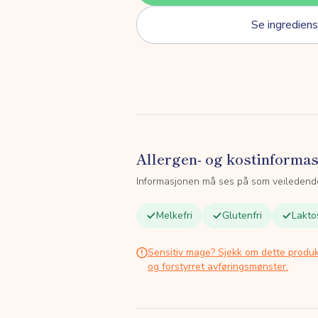
Se ingrediens
Allergen- og kostinforma
Informasjonen må ses på som veiledend
Melkefri
Glutenfri
Lakto
Sensitiv mage? Sjekk om dette produk
og forstyrret avføringsmønster.