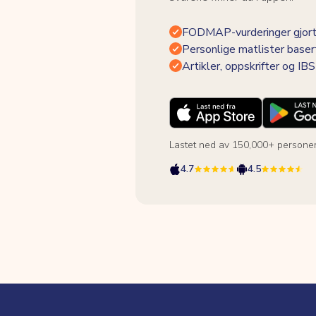
FODMAP-vurderinger gjort
Personlige matlister baser
Artikler, oppskrifter og I
Lastet ned av 150,000+ persone
4.7
4.5