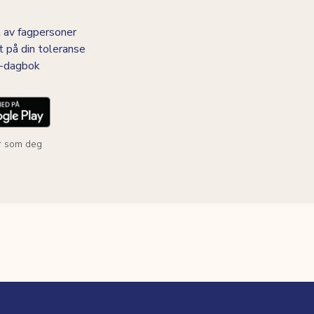
 av fagpersoner
t på din toleranse
BS-dagbok
r som deg