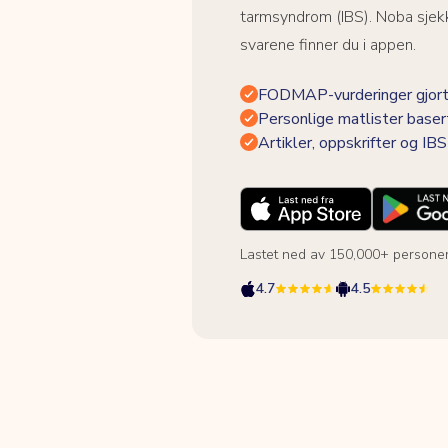
tarmsyndrom (IBS). Noba sjekk
svarene finner du i appen.
FODMAP-vurderinger gjort
Personlige matlister baser
Artikler, oppskrifter og I
Lastet ned av 150,000+ persone
4.7
4.5