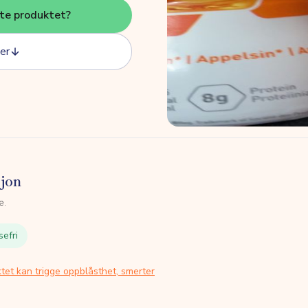
tte produktet?
er
sjon
e.
sefri
tet kan trigge oppblåsthet, smerter