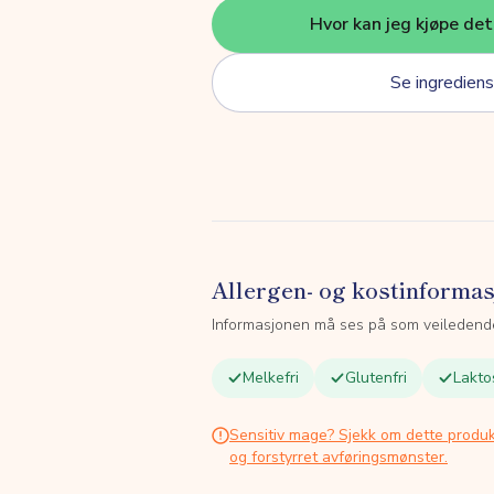
Hvor kan jeg kjøpe de
Se ingrediens
Allergen- og kostinforma
Informasjonen må ses på som veiledend
Melkefri
Glutenfri
Lakto
Sensitiv mage? Sjekk om dette produk
og forstyrret avføringsmønster.