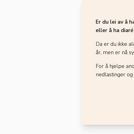
Er du lei av å 
eller å ha diar
Da er du ikke al
år, men er nå s
For å hjelpe an
nedlastinger og