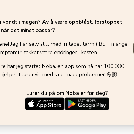
ha vondt i magen? Av å være oppblåst, forstoppet
é når det minst passer?
ene! Jeg har selv slitt med irritabel tarm (IBS) i mange
ymptomfri takket være endringer i kosten.
dre har jeg startet Noba, en app som nå har 100.000
 hjelper titusenvis med sine mageproblemer
💪🏼
Lurer du på om Noba er for deg?