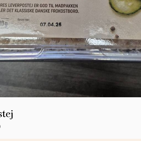
tej
0