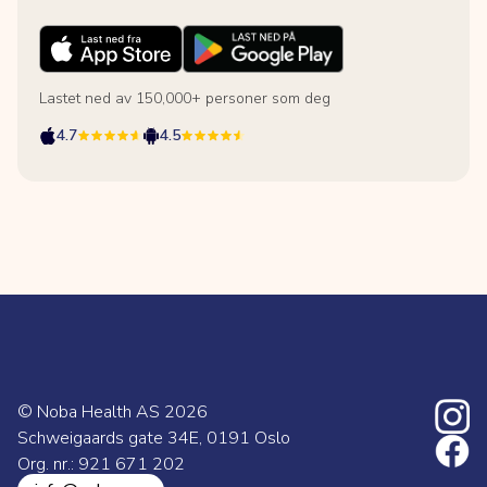
Lastet ned av 150,000+ personer som deg
4.7
4.5
© Noba Health AS
2026
Schweigaards gate 34E, 0191 Oslo
Org. nr.: 921 671 202