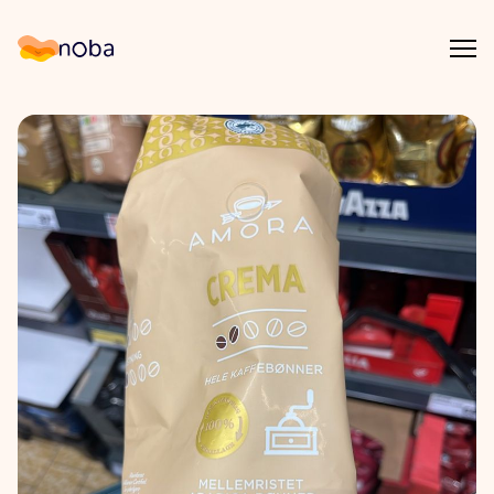
Åpn
Noba