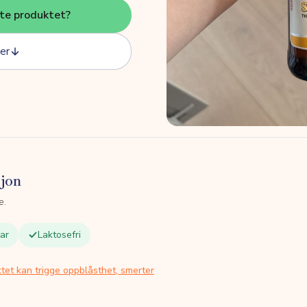
tte produktet?
er
sjon
e.
ar
Laktosefri
tet kan trigge oppblåsthet, smerter