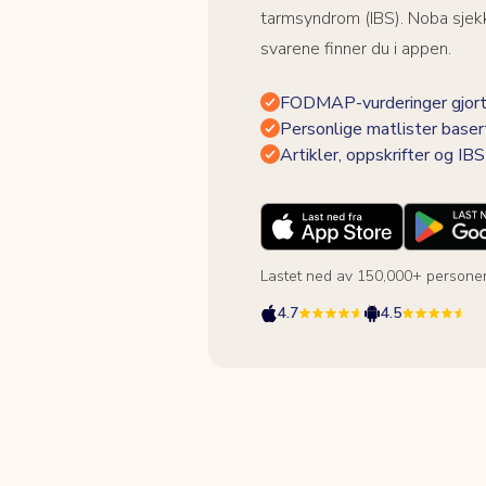
tarmsyndrom (IBS). Noba sjekk
svarene finner du i appen.
FODMAP-vurderinger gjort
Personlige matlister baser
Artikler, oppskrifter og I
Lastet ned av 150,000+ persone
4.7
4.5