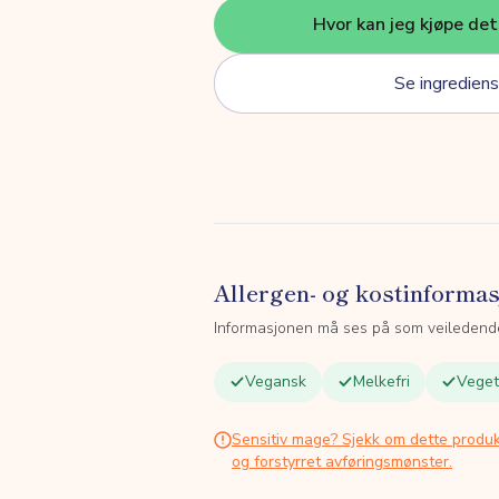
Hvor kan jeg kjøpe de
Se ingrediens
Allergen- og kostinforma
Informasjonen må ses på som veiledend
Vegansk
Melkefri
Veget
Sensitiv mage? Sjekk om dette produk
og forstyrret avføringsmønster.