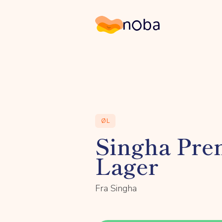
Noba
ØL
Singha Pr
Lager
Fra Singha