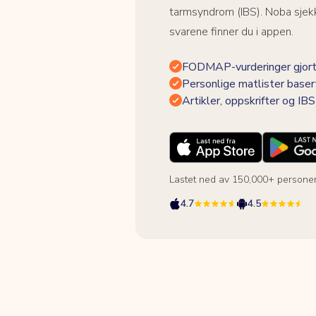
tarmsyndrom (IBS). Noba sjekk
svarene finner du i appen.
FODMAP-vurderinger gjort
Personlige matlister baser
Artikler, oppskrifter og I
Lastet ned av 150,000+ persone
4.7
4.5