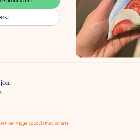
tte produktet?
er
sjon
e.
tet kan trigge oppblåsthet, smerter