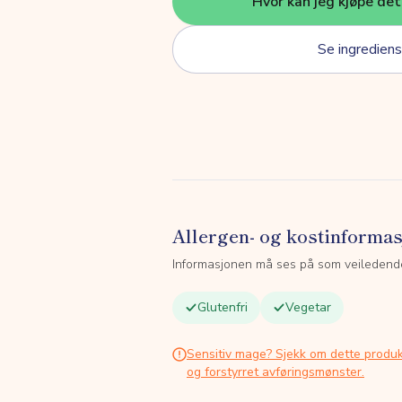
Hvor kan jeg kjøpe de
Se ingrediens
Allergen- og kostinforma
Informasjonen må ses på som veiledend
Glutenfri
Vegetar
Sensitiv mage? Sjekk om dette produk
og forstyrret avføringsmønster.