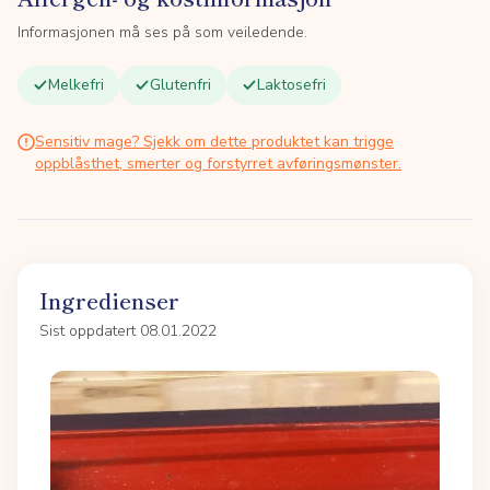
Informasjonen må ses på som veiledende.
Melkefri
Glutenfri
Laktosefri
Sensitiv mage? Sjekk om dette produktet kan trigge
oppblåsthet, smerter og forstyrret avføringsmønster.
Ingredienser
Sist oppdatert 08.01.2022