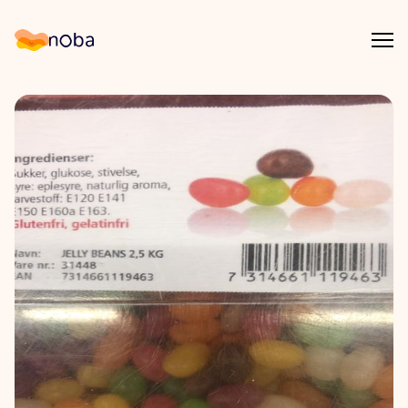
Åpn
Noba