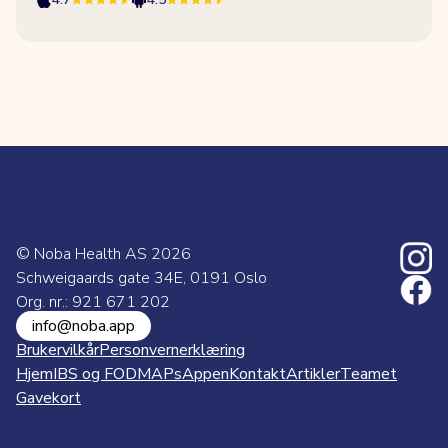
© Noba Health AS
2026
Schweigaards gate 34E, 0191 Oslo
Org. nr.: 921 671 202
info@noba.app
Brukervilkår
Personvernerklæring
Hjem
IBS og FODMAPs
Appen
Kontakt
Artikler
Teamet
Gavekort