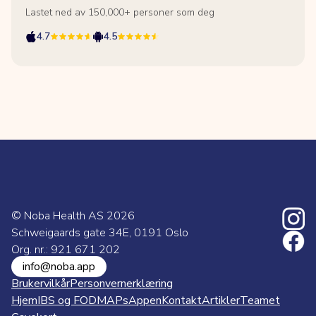
Lastet ned av 150,000+ personer som deg
4.7
4.5
© Noba Health AS
2026
Schweigaards gate 34E, 0191 Oslo
Org. nr.: 921 671 202
info@noba.app
Brukervilkår
Personvernerklæring
Hjem
IBS og FODMAPs
Appen
Kontakt
Artikler
Teamet