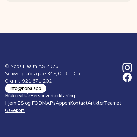
© Noba Health AS
2026
Schweigaards gate 34E, 0191 Oslo
Org. nr.: 921 671 202
info@noba.app
Brukervilkår
Personvernerklæring
Hjem
IBS og FODMAPs
Appen
Kontakt
Artikler
Teamet
Gavekort