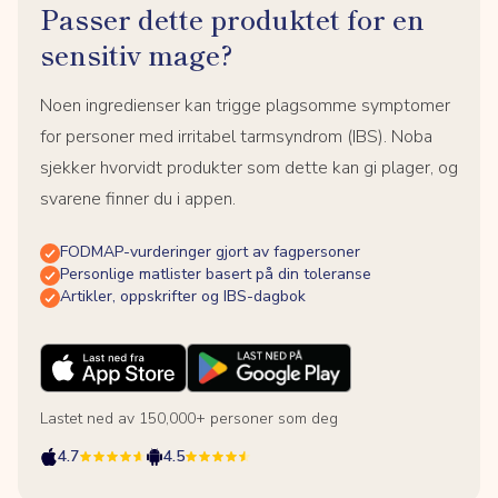
Passer dette produktet for en
sensitiv mage?
Noen ingredienser kan trigge plagsomme symptomer
for personer med irritabel tarmsyndrom (IBS). Noba
sjekker hvorvidt produkter som dette kan gi plager, og
svarene finner du i appen.
FODMAP-vurderinger gjort av fagpersoner
Personlige matlister basert på din toleranse
Artikler, oppskrifter og IBS-dagbok
Lastet ned av 150,000+ personer som deg
4.7
4.5