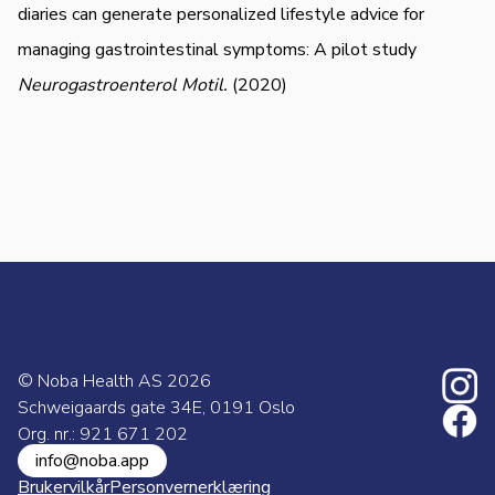
diaries can generate personalized lifestyle advice for
managing gastrointestinal symptoms: A pilot study
Neurogastroenterol Motil.
(2020)
© Noba Health AS
2026
Schweigaards gate 34E, 0191 Oslo
Org. nr.: 921 671 202
info@noba.app
Brukervilkår
Personvernerklæring