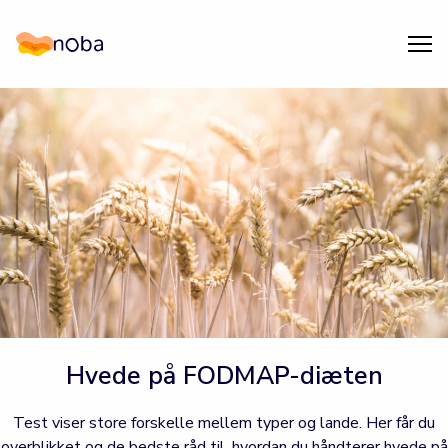
Åpn
Noba
Hvede på FODMAP-diæten
Test viser store forskelle mellem typer og lande. Her får du
overblikket og de bedste råd til, hvordan du håndterer hvede på