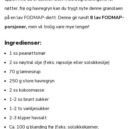
nøtter, frø og havregryn kan du trygt nyte denne granolaen
på en lav FODMAP-diett. Denne gir rundt
8 lav FODMAP-
porsjoner,
men vil trolig vare mye lenger!
Ingredienser
:
1 ss peanøttsmør
2 ss nøytral olje (f.eks. rapsolje eller solsikkeolje)
70 g lønnesirup
250 g store havregryn
2 ss kokosmasse
1-2 ss brunt sukker
1-2 ts vaniljesukker
2-3 klyper havsalt
Ca. 100 g blanding frø (f.eks. solsikkekjerner,