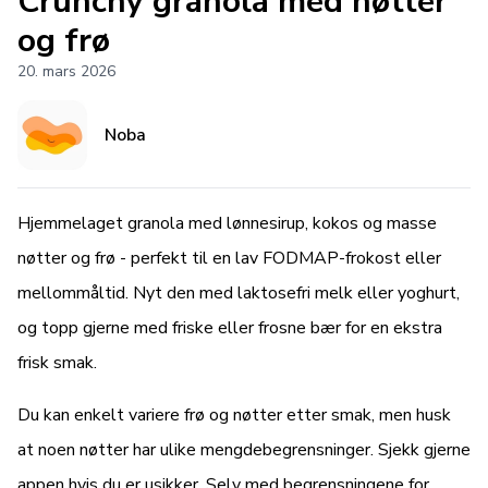
Crunchy granola med nøtter
og frø
20. mars 2026
Noba
Hjemmelaget granola med lønnesirup, kokos og masse
nøtter og frø - perfekt til en lav FODMAP-frokost eller
mellommåltid. Nyt den med laktosefri melk eller yoghurt,
og topp gjerne med friske eller frosne bær for en ekstra
frisk smak.
Du kan enkelt variere frø og nøtter etter smak, men husk
at noen nøtter har ulike mengdebegrensninger. Sjekk gjerne
appen hvis du er usikker. Selv med begrensningene for