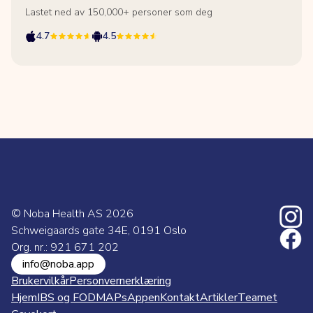
Lastet ned av 150,000+ personer som deg
4.7
4.5
© Noba Health AS
2026
Schweigaards gate 34E, 0191 Oslo
Org. nr.: 921 671 202
info@noba.app
Brukervilkår
Personvernerklæring
Hjem
IBS og FODMAPs
Appen
Kontakt
Artikler
Teamet